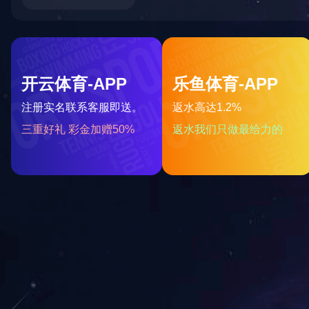
厂容厂貌
厂容厂貌