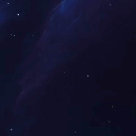
1
全国咨询服务热线
1390646
江南网页版
口系列
联系人：崔经理
科泰系列
联系电话：13906465834
邮 箱：iketai@hotmail.co
网 址：www.sineindia.co
地 址：山东省寿光市现代
88号