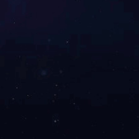
网页版
鲁ICP备13017689号-3