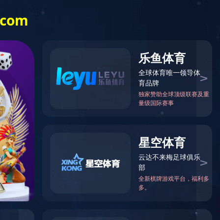
返回首页
|
产品展示
|
江南(中国)
用案例
新闻资讯
在线留言
江南(中
国)
全国24小时咨询热线
13906465834