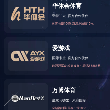
返回上级
当前位置：
网站首页
-
厂容厂貌