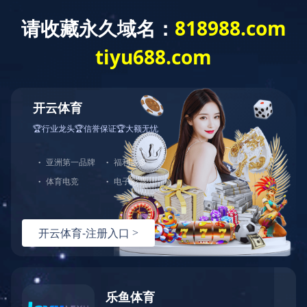
江南网页版
网站首页
公司简介
产品中心
新品推荐
产
品
中
心
使用案例
新闻资讯
在线留言
江南(中国)
PRODUCTS
返回上级
当前位置：
网站首页
-
产品中心
韩国进口系列
国产爱科泰系列